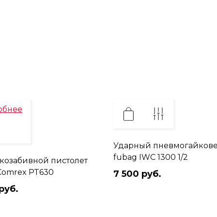
обнее
Ударный пневмогайкове
fubag IWC 1300 1/2
озабивной пистолет
Comrex PT630
7 500 руб.
руб.