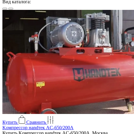
Вид каталога:
Купить
Сравнить
Kомпресcоp наndтек AC-650/200А
Купить Kомпресcоp наndтек AC-650/200А, Москва,