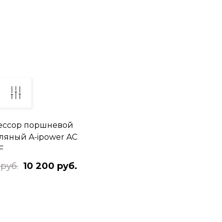
ессор поршневой
ляный A-ipower AC
F
 руб.
10 200 руб.