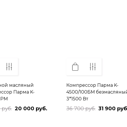
ной масляный
Компрессор Парма K-
ссор Парма K-
4500/100БМ безмасляны
0РМ
3*1500 Вт
 руб.
20 000 руб.
36 700 руб.
31 900 руб