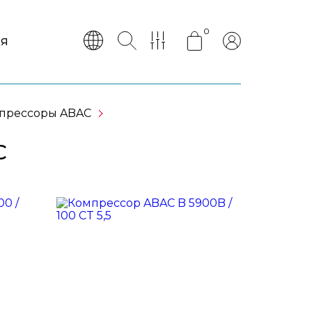
0
АЯ
прессоры ABAC
C