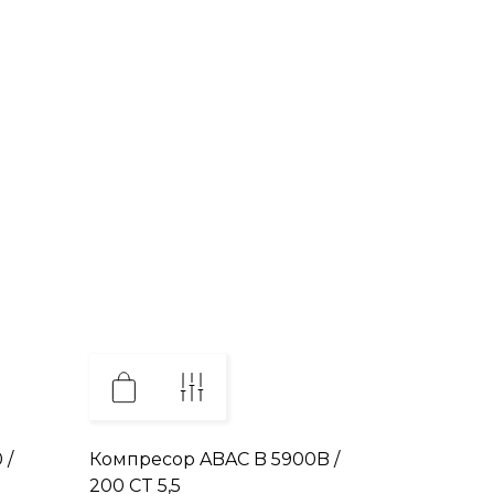
 /
Компресор ABAC B 5900B /
200 CT 5,5