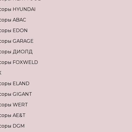
соры HYUNDAI
соры ABAC
соры EDON
соры GARAGE
соры ДИОЛД
соры FOXWELD
X
соры ELAND
соры GIGANT
соры WERT
соры AE&T
соры DGM