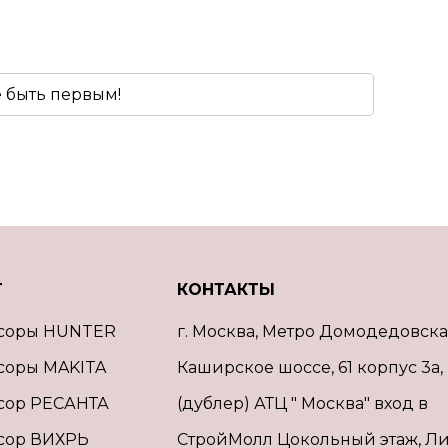
е быть первым!
Г
КОНТАКТЫ
соры HUNTER
г. Москва, Метро Домодедовска
соры MAKITA
Каширское шоссе, 61 корпус 3а,
сор РЕСАНТА
(дублер) АТЦ " Москва" вход в
сор ВИХРЬ
СтройМолл Цокольный этаж, Ли