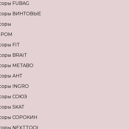
соры FUBAG
соры ВИНТОВЫЕ
соры
ПРОМ
оры FIT
соры BRAIT
соры METABO
соры АНТ
соры INGRO
соры СОЮЗ
соры SKAT
соры СОРОКИН
соры NEXTTOOL