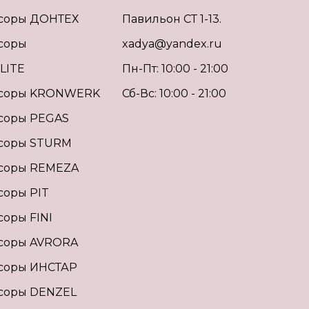
соры ДОНТЕХ
Павильон СТ 1-13.
соры
xadya@yandex.ru
LITE
Пн-Пт: 10:00 - 21:00
соры KRONWERK
Сб-Вс: 10:00 - 21:00
соры PEGAS
соры STURM
соры REMEZA
соры PIT
оры FINI
соры AVRORA
соры ИНСТАР
соры DENZEL