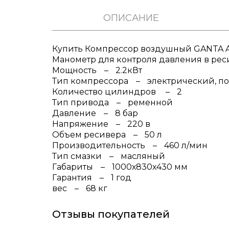
ОПИСАНИЕ
Купить Компрессор воздушный GANTA AC
Манометр для контроля давления в ре
Мощность
2.2кВт
Тип компрессора
электрический, п
Количество цилиндров
2
Тип привода
ременной
Давление
8 бар
Напряжение
220 в
Объем ресивера
50 л
Производительность
460 л/мин
Тип смазки
масляный
Габариты
1000х830х430 мм
Гарантия
1 год
вес
68 кг
Отзывы покупателей